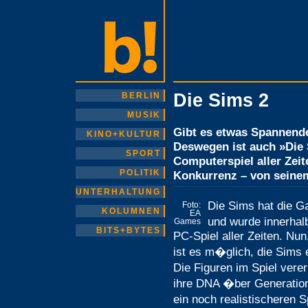
Die Sims 2
BERLIN
MUSIK
Gibt es etwas Spannend
KINO+KULTUR
Deswegen ist auch »Die 
SPORT
Computerspiel aller Zei
POLITIK
Konkurrenz – von seinem
UNTERHALTUNG
Die Sims hat die 
Foto:
KOLUMNEN
EA
und wurde innerhalb
Games
BITS+BYTES
PC-Spiel aller Zeiten. Nun
ist es m�glich, die Sims 
Die Figuren im Spiel ver
ihre DNA �ber Generation
ein noch realistischeren 