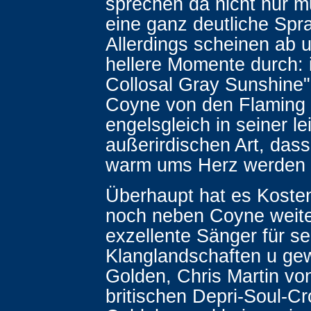
sprechen da nicht nur m
eine ganz deutliche Spr
Allerdings scheinen ab 
hellere Momente durch: 
Collosal Gray Sunshine
Coyne von den Flaming L
engelsgleich in seiner le
außerirdischen Art, das
warm ums Herz werden 
Überhaupt hat es Kosten
noch neben Coyne weiter
exzellente Sänger für s
Klanglandschaften u ge
Golden, Chris Martin vo
britischen Depri-Soul-C