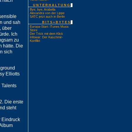
kt nach
UNTERHALTUNG
Bye, bye, Arabella
Alexandra von der Lippe
sensible
SATC jetzt auch in Berlin
en und sah
BITS+BYTES
Europa-Start: iTunes Music
, über
Store
ürde. Ich
Der Trick mit dem Klick
Infowar: Der Kaschmir-
angsam zu
Konflikt
 hätte. Die
n sich
ckground
y Elliotts
 Talents
. Die erste
nd steht
r Eindruck
n Album