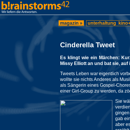
magazin »
unterhaltung
kino+
Cinderella Tweet
Es klingt wie ein Märchen: Kur
Missy Elliott an und bat sie, a
Tweets Leben war eigentlich vorbei
wollte sie nichts Anderes als Mu
als Sängerin eines Gospel-Chores i
einer Girl-Group zu werden, da zö
Sie wäh
verdie
gingen 
gab ei
aber es