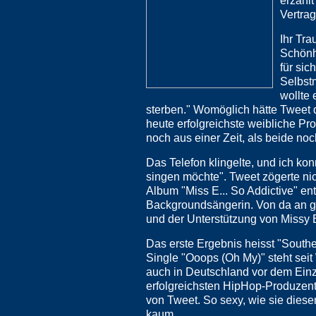
erzählt
Vertra
Ihr Tra
Schönh
für sic
Selbstm
wollte
sterben." Womöglich hätte Tweet d
heute erfolgreichste weibliche Pr
noch aus einer Zeit, als beide noc
Das Telefon klingelte, und ich kon
singen möchte". Tweet zögerte ni
Album "Miss E... So Addictive" en
Backgroundsängerin. Von da an gi
und der Unterstützung von Missy El
Das erste Ergebnis heisst "South
Single "Ooops (Oh My)" steht sei
auch in Deutschland vor dem Einz
erfolgreichsten HipHop-Produzente
von Tweet. So sexy, wie sie diesen
kaum.