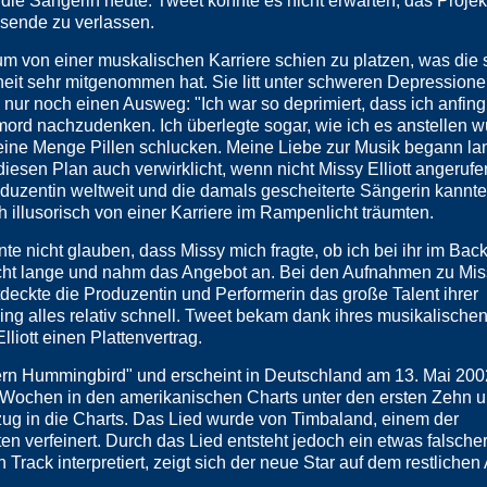
 die Sängerin heute. Tweet konnte es nicht erwarten, das Proje
gsende zu verlassen.
um von einer muskalischen Karriere schien zu platzen, was die 
eit sehr mitgenommen hat. Sie litt unter schweren Depression
h nur noch einen Ausweg: "Ich war so deprimiert, dass ich anfing
ord nachzudenken. Ich überlegte sogar, wie ich es anstellen w
 eine Menge Pillen schlucken. Meine Liebe zur Musik begann l
iesen Plan auch verwirklicht, wenn nicht Missy Elliott angerufen
oduzentin weltweit und die damals gescheiterte Sängerin kannte
h illusorisch von einer Karriere im Rampenlicht träumten.
nte nicht glauben, dass Missy mich fragte, ob ich bei ihr im Ba
cht lange und nahm das Angebot an. Bei den Aufnahmen zu Miss
tdeckte die Produzentin und Performerin das große Talent ihrer
ng alles relativ schnell. Tweet bekam dank ihres musikalischen
liott einen Plattenvertrag.
ern Hummingbird" und erscheint in Deutschland am 13. Mai 2002
t Wochen in den amerikanischen Charts unter den ersten Zehn u
ug in die Charts. Das Lied wurde von Timbaland, einem der
n verfeinert. Durch das Lied entsteht jedoch ein etwas falsche
 Track interpretiert, zeigt sich der neue Star auf dem restliche