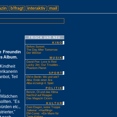
zin
b!fragt
interaktiv
mail
FRISCH UND NEU
KINO
Before Sunset
The Day After Tomorrow
te Freundin
Der WiXXer
es Album.
MUSIK
David Poe: Love Is Red
Lucky Jim: Our Troubles...
 Kindheit
Phantom Planet
erikanerin
SPORT
nbot, Teil
EM in Berlin: Wo und wie?
Alba: Ende einer Ära
Alba erzwingt 4. Spiel
POLITIK
d
Benzin, Öl und das Klima
Nachruf auf Reagan
ie Mädchen
Das Magazin Cicero
ollten. "Es
KULTUR
ürden etc.,
Zwei Etagen, keine Treppe
Jailwear: »Haeftling«
rierter,"
EM-Comic: »Ein Mann für
Tante Käthe«