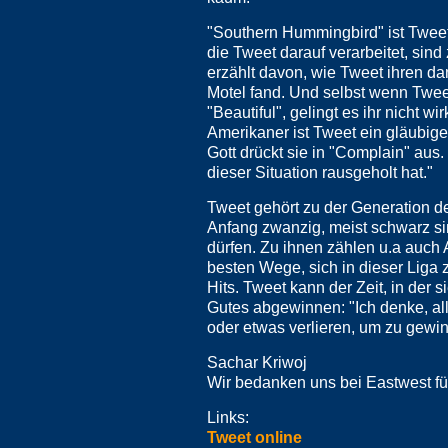
"Southern Hummingbird" ist Twee
die Tweet darauf verarbeitet, sind 
erzählt davon, wie Tweet ihren d
Motel fand. Und selbst wenn Tweet
"Beautiful", gelingt es ihr nicht wi
Amerikaner ist Tweet ein gläubig
Gott drückt sie in "Complain" aus
dieser Situation rausgeholt hat."
Tweet gehört zu der Generation de
Anfang zwanzig, meist schwarz si
dürfen. Zu ihnen zählen u.a auch A
besten Wege, sich in dieser Liga z
Hits. Tweet kann der Zeit, in der s
Gutes abgewinnen: "Ich denke, al
oder etwas verlieren, um zu gewi
Sachar Kriwoj
Wir bedanken uns bei Eastwest fü
Links:
Tweet online