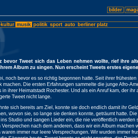
bilder
maga
kultur
musik
politik
sport
auto
berliner platz
z bevor Tweet sich das Leben nehmen wollte, rief ihre al
uf ihrem Album zu singen. Nun erscheint Tweets erstes eigen
, noch bevor es so richtig begonnen hatte. Seit ihrer frühesten
sik machen. Die ersten Erfahrungen sammelte die junge Afro-Am
n ihrer Heimatstadt Rochester. Und als ein Anruf kam, der ihr a
gerte Tweet nicht lange.
nte sich bereits am Ziel, konnte sie doch endlich damit ihr Gel
nen, wovon sie, so lange sie denken konnte, geträumt hatte. D
ins Studio und sangen Lieder ein, die nie veröffentlich werden s
n Versprechen nach dem anderen, dass wir ein Album machen w
 waren immer nur leere Versprechungen. Wir wurden immer frust