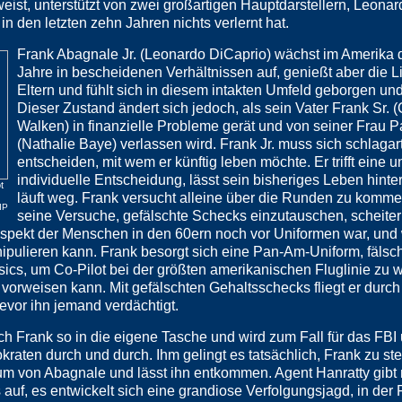
ist, unterstützt von zwei großartigen Hauptdarstellern, Leonar
n den letzten zehn Jahren nichts verlernt hat.
Frank Abagnale Jr. (Leonardo DiCaprio) wächst im Amerika 
Jahre in bescheidenen Verhältnissen auf, genießt aber die L
Eltern und fühlt sich in diesem intakten Umfeld geborgen und
Dieser Zustand ändert sich jedoch, als sein Vater Frank Sr. 
Walken) in finanzielle Probleme gerät und von seiner Frau P
(Nathalie Baye) verlassen wird. Frank Jr. muss sich schlagar
entscheiden, mit wem er künftig leben möchte. Er trifft eine 
individuelle Entscheidung, lässt sein bisheriges Leben hinte
t
läuft weg. Frank versucht alleine über die Runden zu komm
IP
seine Versuche, gefälschte Schecks einzutauschen, scheite
espekt der Menschen in den 60ern noch vor Uniformen war, und 
pulieren kann. Frank besorgt sich eine Pan-Am-Uniform, fälsc
asics, um Co-Pilot bei der größten amerikanischen Fluglinie zu 
vorweisen kann. Mit gefälschten Gehaltsschecks fliegt er durch
evor ihn jemand verdächtigt.
sich Frank so in die eigene Tasche und wird zum Fall für das FBI
raten durch und durch. Ihm gelingt es tatsächlich, Frank zu ste
htum von Abagnale und lässt ihn entkommen. Agent Hanratty gibt 
auf, es entwickelt sich eine grandiose Verfolgungsjagd, in der 