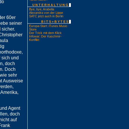
do
UNTERHALTUNG
Bye, bye, Arabella
Alexandra von der Lippe
SATC jetzt auch in Berlin
der 60er
BITS+BYTES
iebe seiner
Europa-Start: iTunes Music
 sicher.
Store
Der Trick mit dem Klick
(Christopher
Infowar: Der Kaschmir-
aula
Konflikt
tig
unorthodoxe,
r sich und
en, doch
rn. Doch
wie sehr
ht Ausweise
werden,
 Amerika,
 und Agent
llen, doch
nicht auf
Frank