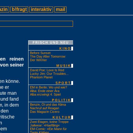
zin
b!fragt
interaktiv
mail
FRISCH UND NEU
KINO
Before Sunset
The Day After Tomorrow
en reinen
Der WiXXer
 von seiner
MUSIK
David Poe: Love Is Red
Lucky Jim: Our Troubles...
Phantom Planet
en könne.
SPORT
ne er
EM in Berlin: Wo und wie?
Alba: Ende einer Ära
aute man
Alba erzwingt 4. Spiel
 und fand
POLITIK
m, in dem
Benzin, Öl und das Klima
Nachruf auf Reagan
 den
Das Magazin Cicero
itische
KULTUR
Zwei Etagen, keine Treppe
n
Jailwear: »Haeftling«
 dem
EM-Comic: »Ein Mann für
Tante Käthe«