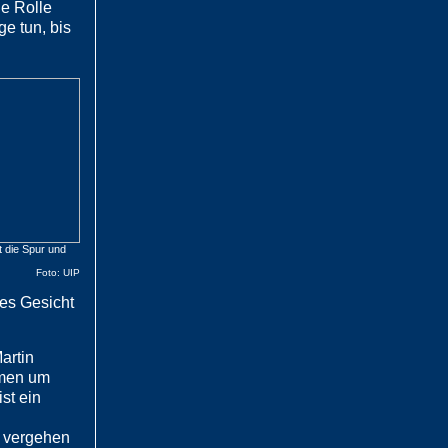
ne Rolle
ge tun, bis
 die Spur und
Foto: UIP
es Gesicht
artin
amen um
st ein
e vergehen