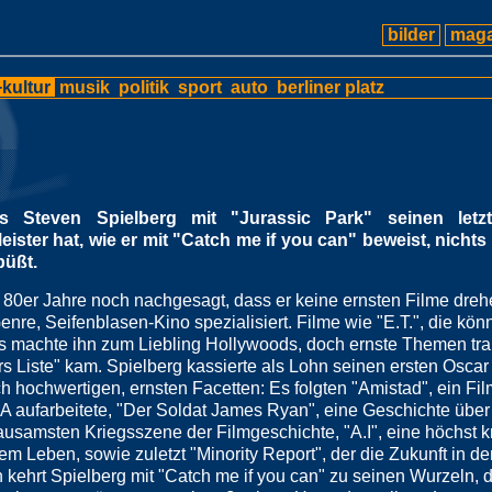
bilder
maga
kultur
musik
politik
sport
auto
berliner platz
s Steven Spielberg mit "Jurassic Park" seinen letzt
eister hat, wie er mit "Catch me if you can" beweist, nichts
büßt.
80er Jahre noch nachgesagt, dass er keine ernsten Filme dreh
enre, Seifenblasen-Kino spezialisiert. Filme wie "E.T.", die kön
s machte ihn zum Liebling Hollywoods, doch ernste Themen tr
ers Liste" kam. Spielberg kassierte als Lohn seinen ersten Oscar
 hochwertigen, ernsten Facetten: Es folgten "Amistad", ein Fil
SA aufarbeitete, "Der Soldat James Ryan", eine Geschichte über
ausamsten Kriegsszene der Filmgeschichte, "A.I", eine höchst kr
m Leben, sowie zuletzt "Minority Report", der die Zukunft in de
 kehrt Spielberg mit "Catch me if you can" zu seinen Wurzeln,