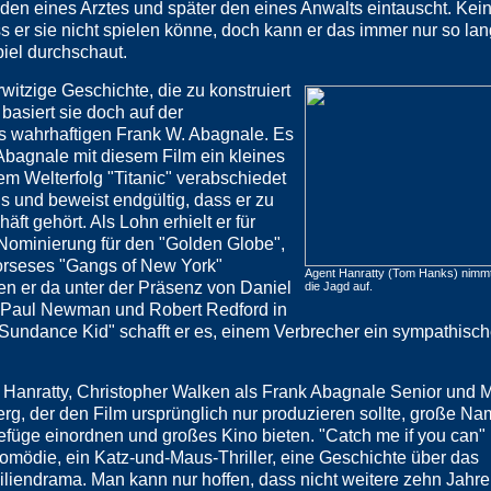
den eines Arztes und später den eines Anwalts eintauscht. Kei
ss er sie nicht spielen könne, doch kann er das immer nur so lan
piel durchschaut.
rwitzige Geschichte, die zu konstruiert
 basiert sie doch auf der
s wahrhaftigen Frank W. Abagnale. Es
Abagnale mit diesem Film ein kleines
m Welterfolg "Titanic" verabschiedet
s und beweist endgültig, dass er zu
ft gehört. Als Lohn erhielt er für
 Nominierung für den "Golden Globe",
corseses "Gangs of New York"
Agent Hanratty (Tom Hanks) nimmt
en er da unter der Präsenz von Daniel
die Jagd auf.
 Paul Newman und Robert Redford in
Sundance Kid" schafft er es, einem Verbrecher ein sympathisch
 Hanratty, Christopher Walken als Frank Abagnale Senior und M
g, der den Film ursprünglich nur produzieren sollte, große N
Gefüge einordnen und großes Kino bieten. "Catch me if you can" i
omödie, ein Katz-und-Maus-Thriller, eine Geschichte über das
iendrama. Man kann nur hoffen, dass nicht weitere zehn Jahr