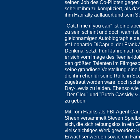
seinen Job des Co-Piloten gegen 
scheint ihm zu kompliziert, als da
ihm Hanratty auflauert und sein S
"Catch me if you can" ist eine abe
zu sein scheint und doch wahr ist,
gleichnamigen Autobiographie de
ist Leonardo DiCaprio, der Frank 
Denkmal setzt. Fünf Jahre nach de
er sich vom Image des Teenie-Idol
den größten Talenten im Filmgeschä
seine grandiose Vorstellung eine
die ihm eher für seine Rolle in S
zugetraut worden wäre, doch schi
Day-Lewis zu leiden. Ebenso wie
"Der Clou" und "Butch Cassidy & 
zu geben.
Mit Tom Hanks als FBI-Agent Carl
Sheen versammelt Steven Spielber
sich, die sich reibungslos in ein 
vielschichtiges Werk geworden: K
Erwachsenwerden sowie ein Famil